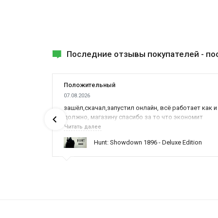
Последние отзывы покупателей -
по
Положительный
07.08.2026
ах была
зашёл,скачал,запустил онлайн, всё работает как и
должно, магазину спасибо за то что экономит
наше время,нервы и деньги, ребята вы красава
Читать далее
оказываете поддержку населению и походу из
ynced /
Hunt: Showdown 1896 - Deluxe Edition
всех только вы и оказываете помощь