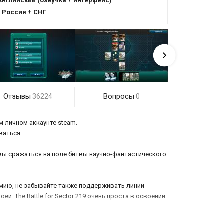
Английский (озвучка + интерфейс)
:
Россия + СНГ
Отзывы
Вопросы
36224
0
м личном аккаунте steam.
ваться.
й вы сражаться на поле битвы научно-фантастического
рмию, не забывайте также поддерживать линии
й. The Battle for Sector 219 очень проста в освоении