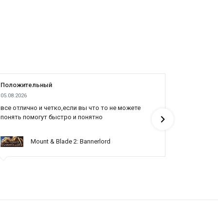
Положительный
Положит
05.08.2026
04.08.2026
все отлично и четко,если вы что то не можете
Все отлич
понять помогут быстро и понятно
Mount & Blade 2: Bannerlord