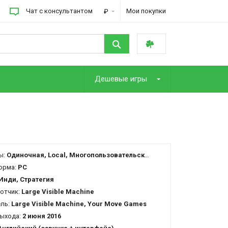
Чат с консультантом
Мои покупки
₽
Дешевые игры
ы:
Одиночная, Local, Многопользовательская, Cross-Platform Multiplayer
орма:
PC
Инди, Стратегия
отчик:
Large Visible Machine
ель:
Large Visible Machine, Your Move Games
ыхода:
2 июня 2016