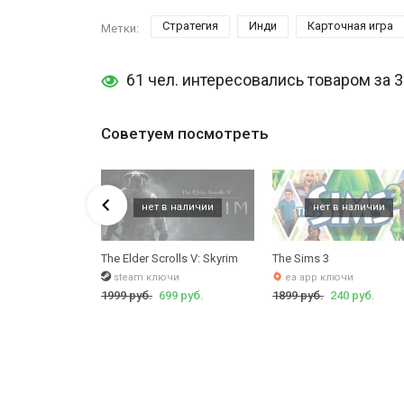
Стратегия
Инди
Карточная игра
Метки:
61 чел. интересовались товаром за 
Советуем посмотреть
: Assassins of Kings Enhanced Edition
The Elder Scrolls V: Skyrim
The Sims 3
steam ключи
ea app ключи
руб.
1999 руб.
699 руб.
1899 руб.
240 руб.