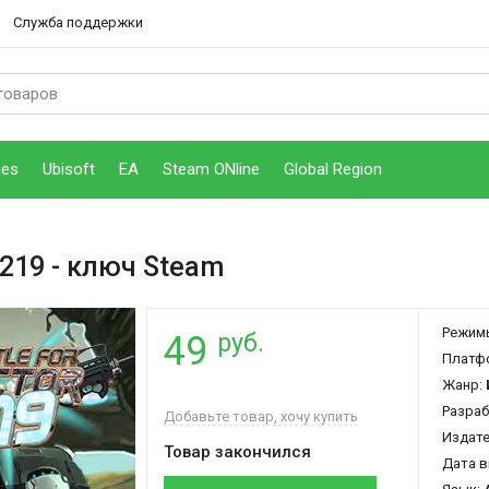
Служба поддержки
mes
Ubisoft
EA
Steam ONline
Global Region
 219
- ключ Steam
Режим
руб.
49
Платф
Жанр:
Разраб
Добавьте товар, хочу купить
Издат
Товар закончился
Дата в