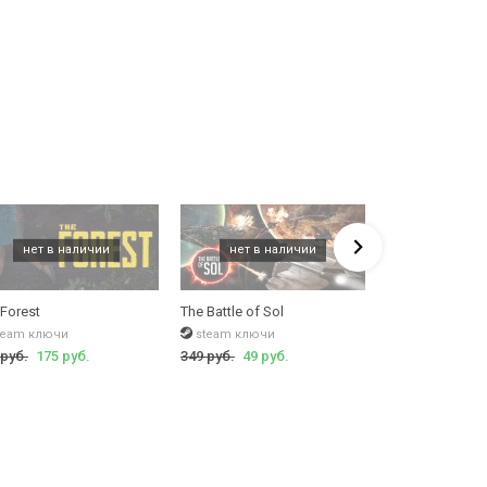
tion (Morrowind)
 Forest
The Battle of Sol
The Elder Scroll
team ключи
steam ключи
steam ключи
 руб.
175 руб.
349 руб.
49 руб.
1899 руб.
990 