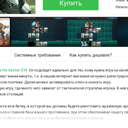
Язык:
Купить
Регион
Системные требования
Как купить дешевле?
 for Sector 219
.
Он подойдет идеально для тех, кому нужна игра на своё
займут менее минуты, т.к. в нашем интернет-магазине не нужно регистриро
осле платежа. Далее можно активировать ключ и скачать игру.
ю игру, где много чего зависит от тактической стратегии игрока. В не
вой столицей.
ести их в битву, в которой вы должны будете уничтожить вражескую а
ся к главной базе вашего противника, при этом обеспечивая защиту свое
 глубину, что делает игру куда более интересной и длиной.