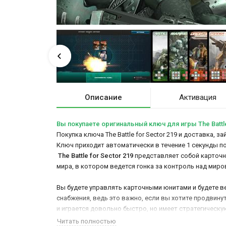
Описание
Активация
Вы покупаете оригинальный ключ для игры The Battle
Покупка ключа The Battle for Sector 219 и доставка, 
Ключ приходит автоматически в течение 1 секунды п
The Battle for Sector 219
представляет собой карточну
мира, в котором ведется гонка за контроль над миро
Вы будете управлять карточными юнитами и будете в
снабжения, ведь это важно, если вы хотите продвинуть
и играется довольно быстро, но имеет стратегическую
Читать полностью