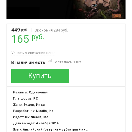
449
руб.
Экономия 284 руб.
руб.
165
Узнать о снижении цены
В наличии есть
осталась 1 шт.
Купить
Режимы:
Одиночная
Платформа:
PC
Жанр:
Экшен, Инди
Разработчик:
Nicalis, Inc
Издатель:
Nicalis, Inc
Дата выхода:
4 ноября 2014
Язык:
Английский (озвучка + субтитры + интерфейс)