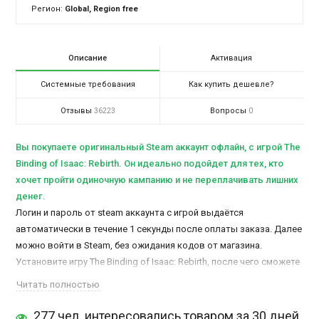
Регион:
Global, Region free
Описание
Активация
Системные требования
Как купить дешевле?
Отзывы
Вопросы
36223
0
Вы покупаете оригинальный Steam аккаунт офлайн, c игрой The
Binding of Isaac: Rebirth. Он идеально подойдет для тех, кто
хочет пройти одиночную кампанию и не переплачивать лишних
денег.
Логин и пароль от steam аккаунта с игрой выдаётся
автоматически в течение 1 секунды после оплаты заказа. Далее
можно войти в Steam, без ожидания кодов от магазина.
Установите игру The Binding of Isaac: Rebirth, после чего сможете
активировать и играть в офлайн режиме.
Читать полностью
Доступ к аккаунту остается у Вас навсегда. Время игры не
ограничено.
277 чел. интересовались товаром за 30 дней