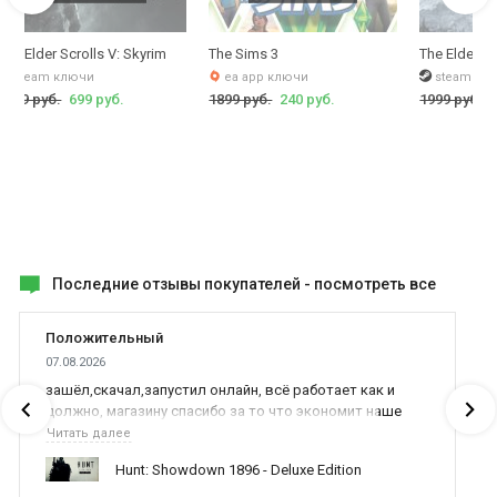
The Elder Scrolls V: Skyrim
The Sims 3
The Elder Sc
steam ключи
ea app ключи
steam кл
1999 руб.
699 руб.
1899 руб.
240 руб.
1999 руб.
Последние отзывы покупателей -
посмотреть все
Положительный
07.08.2026
зашёл,скачал,запустил онлайн, всё работает как и
должно, магазину спасибо за то что экономит наше
время,нервы и деньги, ребята вы красава оказываете
Читать далее
поддержку населению и походу из всех только вы и
Hunt: Showdown 1896 - Deluxe Edition
оказываете помощь