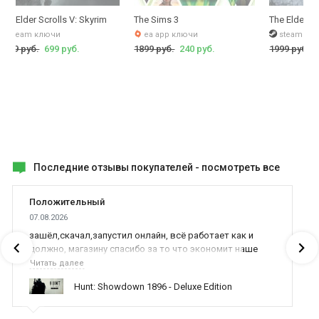
The Elder Scrolls V: Skyrim
The Sims 3
The Elder Sc
steam ключи
ea app ключи
steam кл
1999 руб.
699 руб.
1899 руб.
240 руб.
1999 руб.
Последние отзывы покупателей -
посмотреть все
Положительный
07.08.2026
зашёл,скачал,запустил онлайн, всё работает как и
должно, магазину спасибо за то что экономит наше
время,нервы и деньги, ребята вы красава оказываете
Читать далее
поддержку населению и походу из всех только вы и
Hunt: Showdown 1896 - Deluxe Edition
оказываете помощь