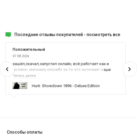
Последние отзывы покупателей -
посмотреть все
Положительный
07.08.2026
зашёл,скачал,запустил онлайн, всё работает как и
должно, магазину спасибо за то что экономит наше
время,нервы и деньги, ребята вы красава оказываете
Читать далее
поддержку населению и походу из всех только вы и
Hunt: Showdown 1896 - Deluxe Edition
оказываете помощь
Способы оплаты