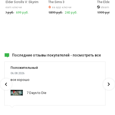
The Elder Scrolls V: Skyrim
The Sims 3
The Elder Sc
steam ключи
ea app ключи
steam кл
1999 руб.
699 руб.
1899 руб.
240 руб.
1999 руб.
Последние отзывы покупателей -
посмотреть все
Положительный
06.08.2026
все хорошо
7 Days to Die