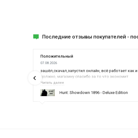
Последние отзывы покупателей -
по
Положительный
07.08.2026
зашёл,скачал,запустил онлайн, всё работает как и
должно, магазину спасибо за то что экономит
наше время,нервы и деньги, ребята вы красава
Читать далее
ние
оказываете поддержку населению и походу из
Hunt: Showdown 1896 - Deluxe Edition
всех только вы и оказываете помощь