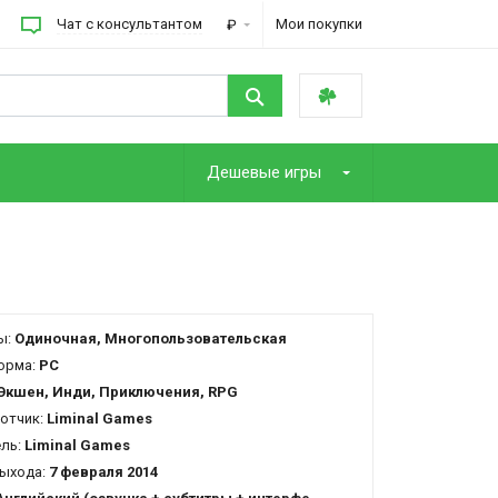
Чат с консультантом
Мои покупки
₽
Дешевые игры
ы:
Одиночная, Многопользовательская
орма:
PC
Экшен, Инди, Приключения, RPG
отчик:
Liminal Games
ель:
Liminal Games
ыхода:
7 февраля 2014