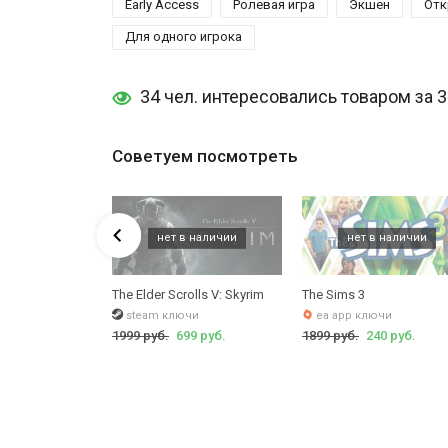
Early Access
Ролевая игра
Экшен
Отк
Для одного игрока
34 чел. интересовались товаром за 
Советуем посмотреть
dition
s 2
The Elder Scrolls V: Skyrim
The Sims 3
чи
steam ключи
ea app ключи
 руб.
1999 руб.
699 руб.
1899 руб.
240 руб.