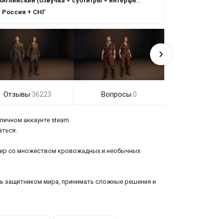
Английский (озвучка + субтитры + интерфейс)
:
Россия + СНГ
Отзывы
Вопросы
36223
0
личном аккаунте steam.
аться.
мир со множеством кровожадных и необычных
ать защитником мира, принимать сложные решения и