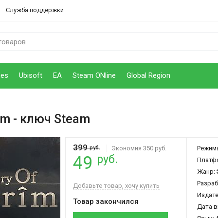
Служба поддержки
mes
Ubisoft
EA
Steam ONline
Global Region
im
- ключ Steam
399
руб.
Экономия 350 руб.
Режим
руб.
49
Платф
Жанр:
Разраб
Добавьте товар, хочу купить
Издат
Товар закончился
Дата в