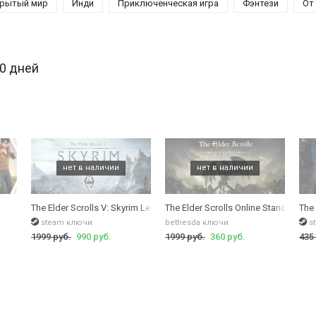
рытый мир
Инди
Приключенческая игра
Фэнтези
От
30 дней
The Elder Scrolls V: Skyrim Legendary Edition
The Elder Scrolls Online Standart Edi
The
steam ключи
bethesda ключи
s
1999 руб.
990 руб.
1999 руб.
360 руб.
435