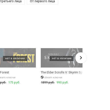
 третьего лица
От первого лица
tion (Morrowind)
 Forest
The Elder Scrolls V: Skyrim Special Edition
The Witcher 2: 
team ключи
steam ключи
ключи gog
 руб.
175 руб.
1899 руб.
990 руб.
419 руб.
79 ру