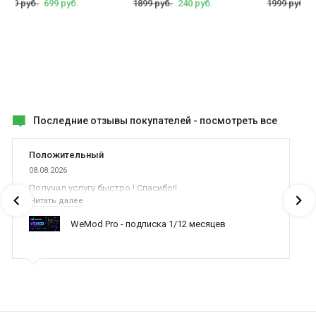
1999 руб.
699 руб.
1899 руб.
240 руб.
1999 руб.
Последние отзывы покупателей -
посмотреть все
Положительный
08.08.2026
Получил услугу быстро ! Спасибо!!
Читать далее
WeMod Pro - подписка 1/12 месяцев