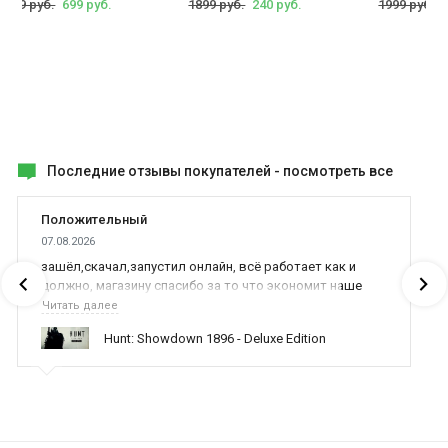
1999 руб.
699 руб.
1899 руб.
240 руб.
1999 руб.
Последние отзывы покупателей -
посмотреть все
Положительный
07.08.2026
зашёл,скачал,запустил онлайн, всё работает как и
должно, магазину спасибо за то что экономит наше
время,нервы и деньги, ребята вы красава оказываете
Читать далее
поддержку населению и походу из всех только вы и
Hunt: Showdown 1896 - Deluxe Edition
оказываете помощь