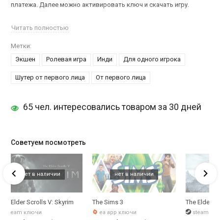
платежа. Далее можно активировать ключ и скачать игру.
Ролевой экшен
The Ship: Single Player
для одного игрока, -
Читать полностью
откроет вам тайны и загадки корабля, капитаном которого,
Метки:
является очень необычный, отнюдь не положительный,
Экшен
Ролевая игра
Инди
Для одного игрока
персонаж.
Шутер от первого лица
От первого лица
Именно он – таинственны и опасный «мистер-х» вовлекает
пассажиров и команду в свою загадочную игру. Вам предстоит
убить, чтобы выжить самому, пойдете ли вы на это? – решать
65 чел. интересовались товаром за 30 дней
только вам, но нужно это делать как можно быстрее, чтобы
самому не стать жертвой.
А здесь можно
купить ключ The Ship: Murder Party
.
Советуем посмотреть
gs Enhanced Edition
The Elder Scrolls V: Skyrim
The Sims 3
The Elder Sc
steam ключи
ea app ключи
steam кл