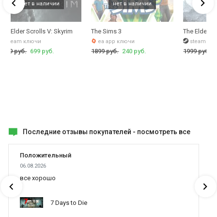
gs Enhanced Edition
The Elder Scrolls V: Skyrim
The Sims 3
The Elder Sc
steam ключи
ea app ключи
steam кл
1999 руб.
699 руб.
1899 руб.
240 руб.
1999 руб.
Последние отзывы покупателей -
посмотреть все
Положительный
06.08.2026
все хорошо
7 Days to Die