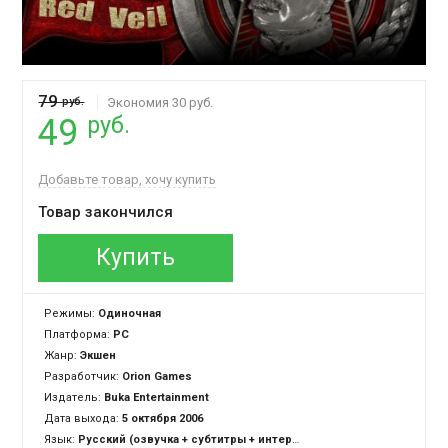
79
руб.
Экономия 30 руб.
руб.
49
Добавьте товар, хочу купить
Товар закончился
Купить
Режимы:
Одиночная
Платформа:
PC
Жанр:
Экшен
Разработчик:
Orion Games
Издатель:
Buka Entertainment
Дата выхода:
5 октября 2006
Язык:
Русский (озвучка + субтитры + интерфейс), Английский (озвучка + субтитры + интерфейс)