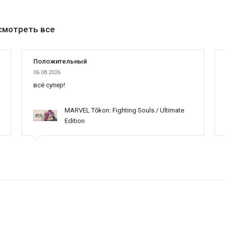
смотреть все
Положительный
06.08.2026
всё супер!
MARVEL Tōkon: Fighting Souls / Ultimate
Edition