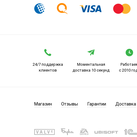
24/7 поддержка
Моментальная
Работае
клиентов
доставка 10 секунд
с 2010 го
Магазин
Отзывы
Гарантии
Доставка