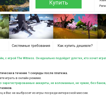
Язы
Купить
Реги
Системные требования
Как купить дешевле?
н, c игрой The Witness. Он идеально подойдет для тех, кто хочет иг
атически в течение 1 секунды после платежа.
жете играть в онлайн режиме.
но-зарегистрированные аккаунты, не взломанные, не чужие, без бано
газинов.
ец и Вас не выбросит из игры посреди интересной миссии.