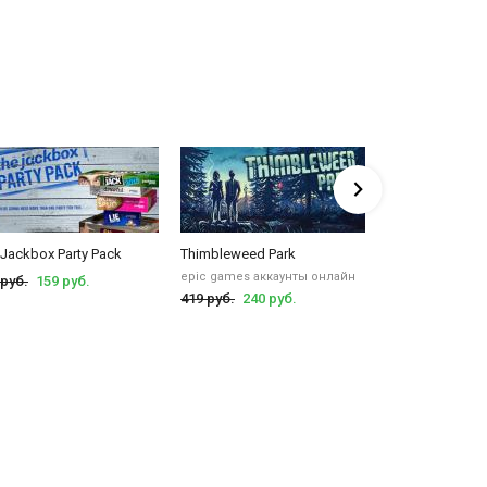
 Jackbox Party Pack
Thimbleweed Park
Axiom Verge
epic games аккаунты онлайн
epic games акк
 руб.
159 руб.
419 руб.
240 руб.
419 руб.
79 ру