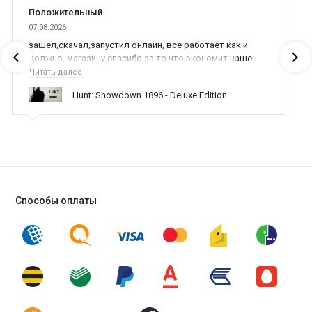
Положительный
07.08.2026
зашёл,скачал,запустил онлайн, всё работает как и
должно, магазину спасибо за то что экономит наше
время,нервы и деньги, ребята вы красава оказываете
Читать далее
поддержку населению и походу из всех только вы и
Hunt: Showdown 1896 - Deluxe Edition
оказываете помощь
Способы оплаты