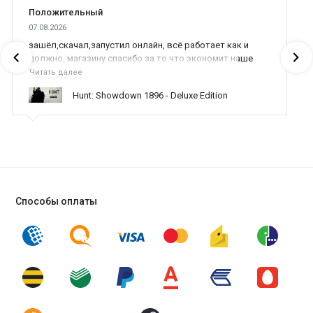
Положительный
07.08.2026
зашёл,скачал,запустил онлайн, всё работает как и
должно, магазину спасибо за то что экономит наше
время,нервы и деньги, ребята вы красава оказываете
Читать далее
поддержку населению и походу из всех только вы и
Hunt: Showdown 1896 - Deluxe Edition
оказываете помощь
Способы оплаты