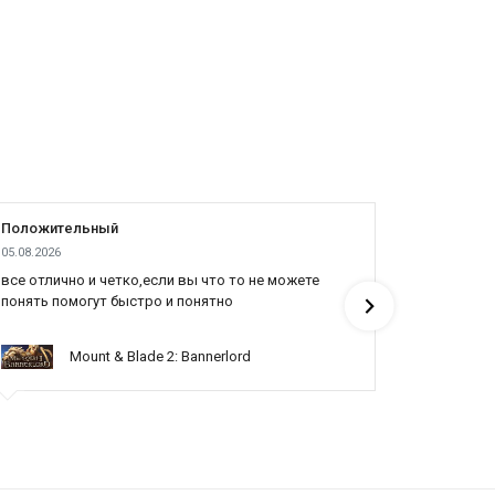
Положительный
Положит
05.08.2026
04.08.2026
все отлично и четко,если вы что то не можете
Все отлич
понять помогут быстро и понятно
Mount & Blade 2: Bannerlord