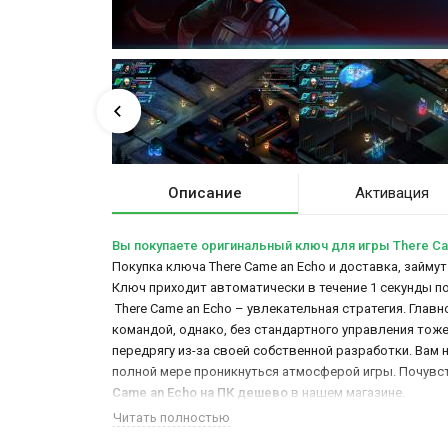
Описание
Активация
Вы покупаете оригинальный ключ для игры There Ca
Покупка ключа There Came an Echo и доставка, займут
Ключ приходит автоматически в течение 1 секунды п
There Came an Echo – увлекательная стратегия. Гла
командой, однако, без стандартного управления тож
передрягу из-за своей собственной разработки. Вам
полной мере проникнуться атмосферой игры. Почувст
Came an Echo на ПК дешево
в нашем магазине.
Читать полностью