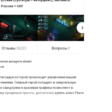
усский (субтитры + интерфейс), Английский (озвучка + субтитры + интерфейс)
:
Россия + СНГ
Отзывы
Вопросы
36223
0
чном аккаунте steam.
ся.
 благодаря которой происходит управление вашей
чениями. Главный герой попадает в смертельную
ые саундтреки и красивая графика позволяют в
 мир предельно просто, достаточно
купить ключ There