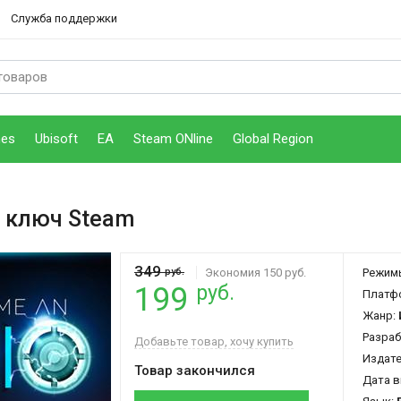
Служба поддержки
mes
Ubisoft
EA
Steam ONline
Global Region
 ключ Steam
349
руб.
Экономия 150 руб.
Режим
руб.
199
Платф
Жанр:
Разраб
Добавьте товар, хочу купить
Издат
Товар закончился
Дата в