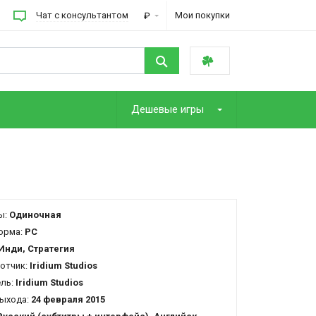
Чат с консультантом
Мои покупки
₽
Дешевые игры
ы:
Одиночная
орма:
PC
Инди, Стратегия
отчик:
Iridium Studios
ель:
Iridium Studios
ыхода:
24 февраля 2015