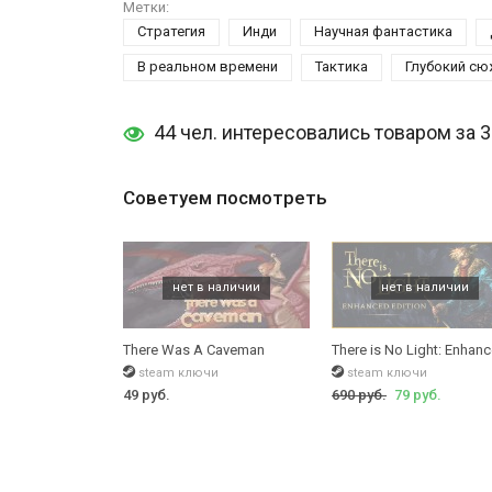
Метки:
Стратегия
Инди
Научная фантастика
В реальном времени
Тактика
Глубокий сю
44 чел. интересовались товаром за 
Советуем посмотреть
There Was A Caveman
There is No Light: Enhanc
steam ключи
steam ключи
49 руб.
690 руб.
79 руб.