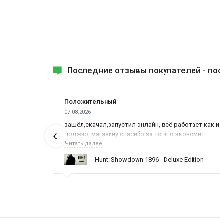
Последние отзывы покупателей -
по
Положительный
07.08.2026
ах была
зашёл,скачал,запустил онлайн, всё работает как и
должно, магазину спасибо за то что экономит
наше время,нервы и деньги, ребята вы красава
Читать далее
оказываете поддержку населению и походу из
ynced /
Hunt: Showdown 1896 - Deluxe Edition
всех только вы и оказываете помощь