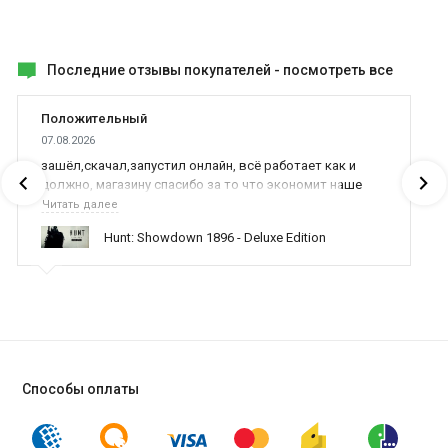
Последние отзывы покупателей -
посмотреть все
Положительный
07.08.2026
зашёл,скачал,запустил онлайн, всё работает как и
должно, магазину спасибо за то что экономит наше
время,нервы и деньги, ребята вы красава оказываете
Читать далее
поддержку населению и походу из всех только вы и
Hunt: Showdown 1896 - Deluxe Edition
оказываете помощь
Способы оплаты