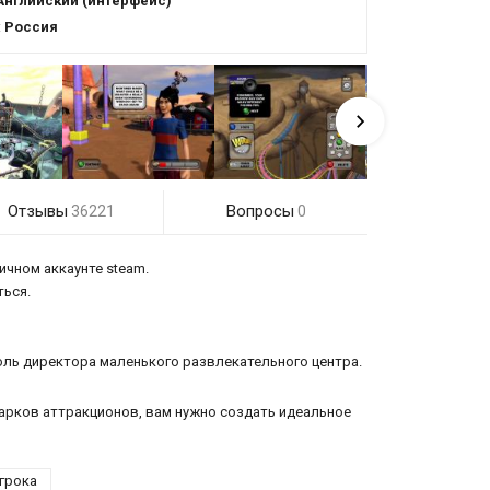
Английский (интерфейс)
:
Россия
Отзывы
Вопросы
36221
0
ичном аккаунте steam.
ться.
роль директора маленького развлекательного центра.
парков аттракционов, вам нужно создать идеальное
грока