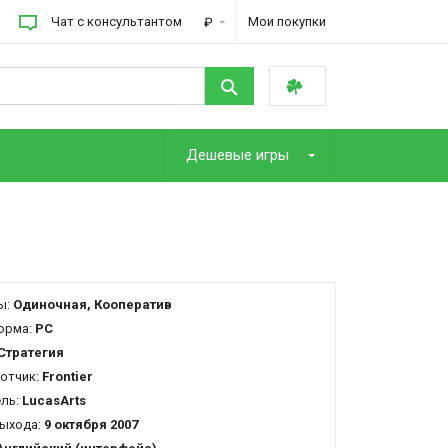
Чат с консультантом
Мои покупки
₽
Дешевые игры
ы:
Одиночная, Кооператив
орма:
PC
Стратегия
отчик:
Frontier
ель:
LucasArts
ыхода:
9 октября 2007