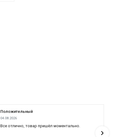
Положительный
Положит
04.08.2026
03.08.2026
Все отлично, товар пришёл моментально.
Топ