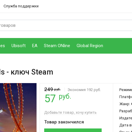
Служба поддержки
mes
Ubisoft
EA
Steam ONline
Global Region
ls
- ключ Steam
249
руб.
Экономия 192 руб.
Режим
руб.
57
Платф
Жанр:
Разраб
Добавьте товар, хочу купить
Издат
Товар закончился
Дата в