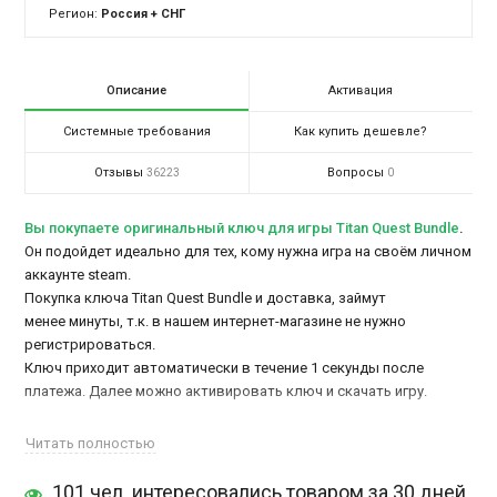
Регион:
Россия + СНГ
Описание
Активация
Системные требования
Как купить дешевле?
Отзывы
Вопросы
36223
0
Вы покупаете оригинальный ключ для игры Titan Quest Bundle
.
Он подойдет идеально для тех, кому нужна игра на своём личном
аккаунте steam.
Покупка ключа Titan Quest Bundle и доставка, займут
менее минуты, т.к. в нашем интернет-магазине не нужно
регистрироваться.
Ключ приходит автоматически в течение 1 секунды после
платежа. Далее можно активировать ключ и скачать игру.
Состав издания:
Читать полностью
Titan Quest Anniversary Edition
101 чел. интересовались товаром за 30 дней
Titan Quest: Ragnarök