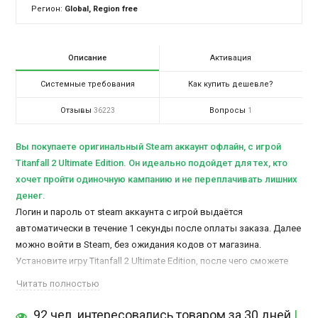
Регион:
Global, Region free
Описание
Активация
Системные требования
Как купить дешевле?
Отзывы
Вопросы
36223
1
Вы покупаете оригинальный Steam аккаунт офлайн, c игрой
Titanfall 2 Ultimate Edition. Он идеально подойдет для тех, кто
хочет пройти одиночную кампанию и не переплачивать лишних
денег.
Логин и пароль от steam аккаунта с игрой выдаётся
автоматически в течение 1 секунды после оплаты заказа. Далее
можно войти в Steam, без ожидания кодов от магазина.
Установите игру Titanfall 2 Ultimate Edition, после чего сможете
активировать и играть в офлайн режиме.
Читать полностью
Доступ к аккаунту остается у Вас навсегда. Время игры не
ограничено.
92 чел. интересовались товаром за 30 дней
|