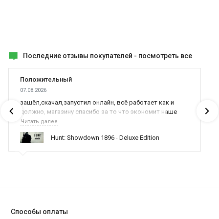
Последние отзывы покупателей -
посмотреть все
Положительный
07.08.2026
зашёл,скачал,запустил онлайн, всё работает как и
должно, магазину спасибо за то что экономит наше
время,нервы и деньги, ребята вы красава оказываете
Читать далее
поддержку населению и походу из всех только вы и
Hunt: Showdown 1896 - Deluxe Edition
оказываете помощь
Способы оплаты