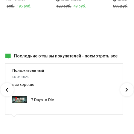
steam ключи
steam ключи
steam кл
349 руб.
195 руб.
129 руб.
49 руб.
599 руб.
49
Последние отзывы покупателей -
посмотреть все
Положительный
06.08.2026
все хорошо
7 Days to Die