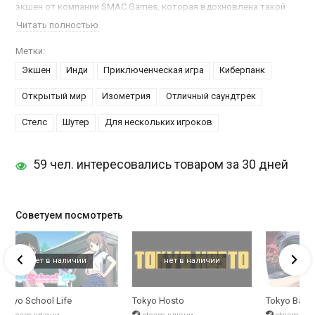
экшен от компании SMAC Games, которая вдохновлена такой
классикой, как Syndicate и Grand Theft Auto 1. Действия игры
Читать полностью
будут происходить в изометрической перспективе, но камеру
можно поворачивать, чтобы раскрыть все грани этой
Метки:
замысловато разработанной игре с открытым миром.
Экшен
Инди
Приключенческая игра
Киберпанк
Физика пуль, прыжки с контролем воздуха, подлый стелс и
Открытый мир
Изометрия
Отличный саундтрек
толпы симуляции, все играет определенную роль в этом ультра-
Стелс
Шутер
Для нескольких игроков
красочном кинетическом безумстве. В игре также будет
многопользовательская игра в режима «Арена», где вы сможете
посоревноваться с другими игроками.
59 чел. интересовались товаром за 30 дней
Советуем посмотреть
Tokyo School Life
Tokyo Hosto
Tokyo Babe