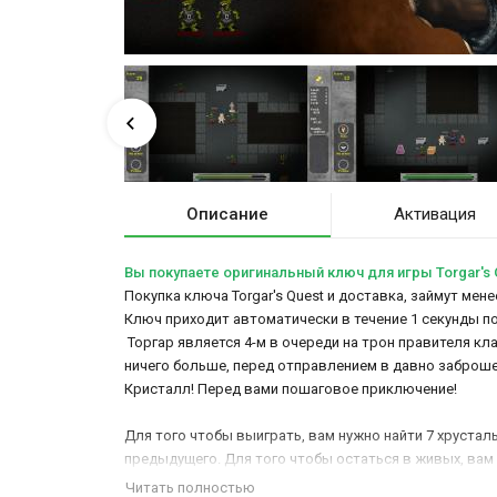
Описание
Активация
Вы покупаете оригинальный ключ для игры Torgar's 
Покупка ключа Torgar's Quest и доставка, займут мен
Ключ приходит автоматически в течение 1 секунды п
Торгар является 4-м в очереди на трон правителя кл
ничего больше, перед отправлением в давно заброше
Кристалл! Перед вами пошаговое приключение!
Для того чтобы выиграть, вам нужно найти 7 хрустал
предыдущего. Для того чтобы остаться в живых, вам
Читать полностью