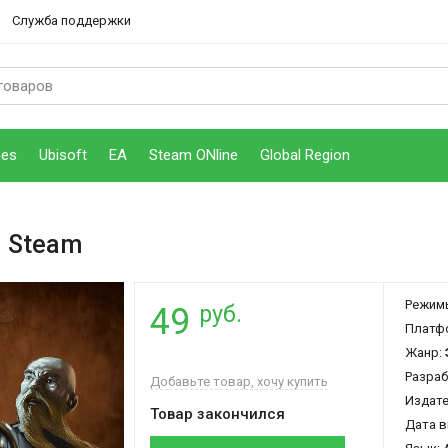
Служба поддержки
mes
Ubisoft
EA
Steam ONline
Global Region
 Steam
Режим
руб.
49
Платф
Жанр:
Разраб
Добавьте товар, хочу купить
Издат
Товар закончился
Дата в