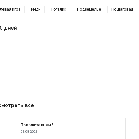
 мир приключений, тогда советуем Вам
купить Garry's Mod
левая игра
Инди
Рогалик
Подземелье
Пошаговая
30 дней
смотреть все
Положительный
05.08.2026