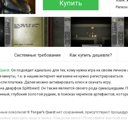
Язык:
Купить
Регион
Системные требования
Как купить дешевле?
Quest
.
Он подойдет идеально для тех, кому нужна игра на своём личном 
ее минуты, т.к. в нашем интернет-магазине не нужно регистрироваться.
осле платежа. Далее можно активировать ключ и скачать игру.
ана дварфов Splitbeard. Он также является своего рода сумасшедшим. П
нный, глубокий золотой рудник, в поисках черепков артефактов, котор
ьные осколков! В
Torgar's Quest
нет сохранений, присутствуют процедур
 нужно находить пищу и зелья. Слишком легко? Попробуйте жесткий и