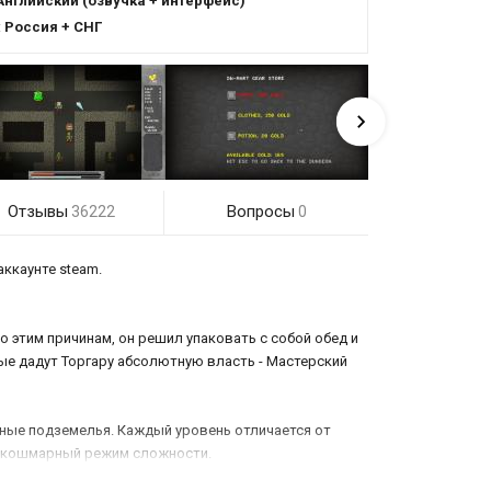
Английский (озвучка + интерфейс)
:
Россия + СНГ
Отзывы
Вопросы
36222
0
аккаунте steam.
о этим причинам, он решил упаковать с собой обед и
ые дадут Торгару абсолютную власть - Мастерский
ные подземелья. Каждый уровень отличается от
ли кошмарный режим сложности.