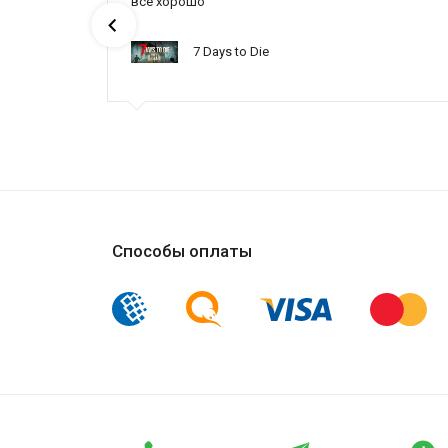
ах была
все хорошо
7 Days to Die
ynced /
Способы оплаты