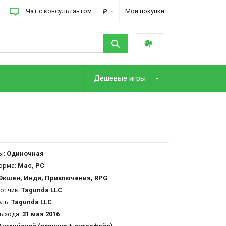
Чат с консультантом
Мои покупки
₽
Дешевые игры
ы:
Одиночная
орма:
Mac, PC
Экшен, Инди, Приключения, RPG
отчик:
Tagunda LLC
ель:
Tagunda LLC
ыхода:
31 мая 2016