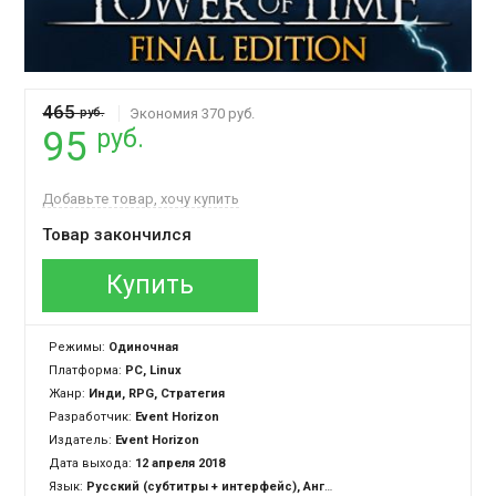
465
руб.
Экономия 370 руб.
руб.
95
Добавьте товар, хочу купить
Товар закончился
Купить
Режимы:
Одиночная
Платформа:
PC, Linux
Жанр:
Инди, RPG, Стратегия
Разработчик:
Event Horizon
Издатель:
Event Horizon
Дата выхода:
12 апреля 2018
Язык:
Русский (субтитры + интерфейс), Английский (озвучка + субтитры + интерфейс)