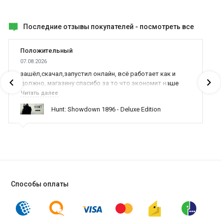
недостатками;
Разнообразная система навыков с двумя уникальными
ветками развития и множеством их вариаций;
Последние отзывы покупателей -
посмотреть все
Положительный
07.08.2026
зашёл,скачал,запустил онлайн, всё работает как и
должно, магазину спасибо за то что экономит наше
время,нервы и деньги, ребята вы красава оказываете
Читать далее
поддержку населению и походу из всех только вы и
Hunt: Showdown 1896 - Deluxe Edition
оказываете помощь
Способы оплаты