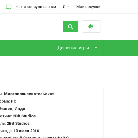
Чат с консультантом
Мои покупки
₽
Дешевые игры
ы:
Многопользовательская
орма:
PC
Экшен, Инди
отчик:
2Bit Studios
ель:
2Bit Studios
ыхода:
13 июля 2016