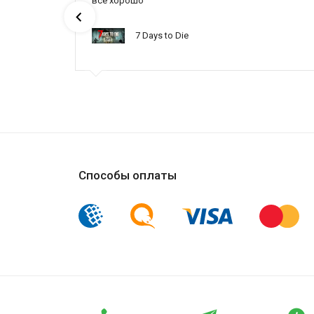
ах была
все хорошо
7 Days to Die
ynced /
Способы оплаты