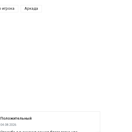
о игрока
Аркада
Положительный
Положит
04.08.2026
04.08.2026