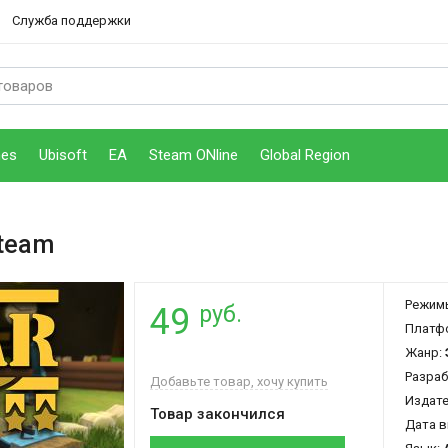
Служба поддержки
mes
Ubisoft
EA
Steam ONline
Global Region
team
Режим
руб.
49
Платф
Жанр:
Разраб
Добавьте товар, хочу купить
Издат
Товар закончился
Дата в