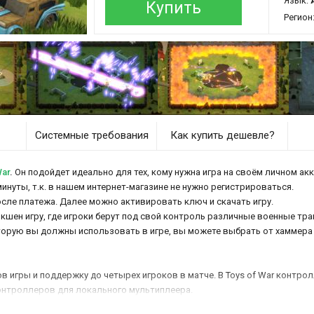
Язык:
Купить
Регион
Системные требования
Как купить дешевле?
War
.
Он подойдет идеально для тех, кому нужна игра на своём личном акк
минуты, т.к. в нашем интернет-магазине не нужно регистрироваться.
осле платежа. Далее можно активировать ключ и скачать игру.
шен игру, где игроки берут под свой контроль различные военные тр
оторую вы должны использовать в игре, вы можете выбрать от хаммера 
 игры и поддержку до четырех игроков в матче. В Toys of War контро
контроллеров для локального мультиплеера.