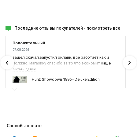
Последние отзывы покупателей -
посмотреть все
Положительный
07.08.2026
зашёл,скачал,запустил онлайн, всё работает как и
должно, магазину спасибо за то что экономит наше
время,нервы и деньги, ребята вы красава оказываете
Читать далее
поддержку населению и походу из всех только вы и
Hunt: Showdown 1896 - Deluxe Edition
оказываете помощь
Способы оплаты