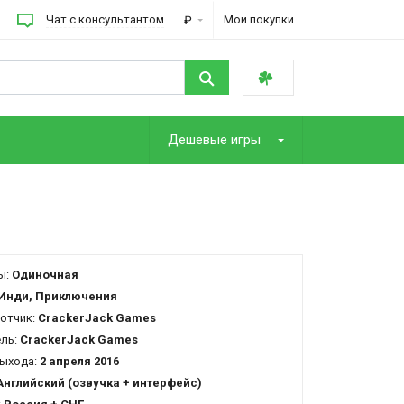
Чат с консультантом
Мои покупки
₽
Дешевые игры
ы:
Одиночная
Инди, Приключения
отчик:
CrackerJack Games
ель:
CrackerJack Games
ыхода:
2 апреля 2016
Английский (озвучка + интерфейс)