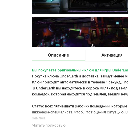
Описание
Активация
Вы покупаете оригинальный ключ для игры UnderEar
Покупка ключа UnderEarth и доставка, займут менее м
Ключ приходит автоматически в течение 1 секунды п
В
UnderEarth
вы находитесь в сорока милях под земл
командой, которая находится под землей, вышли неу
Статус всех пятнадцати рабочих помещений, которые в
инженера-специалиста, чтобы тот оценил ситуацию. В
землей.
Читать полностью