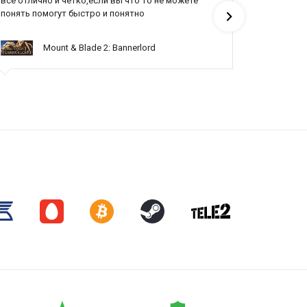
все отлично и четко,если вы что то не можете
Все отлич
понять помогут быстро и понятно
Mount & Blade 2: Bannerlord