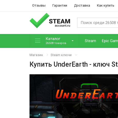
Отзывы
Гарантии
Доставка
Как купить
Каталог
Steam
Epic Ga
26508 товаров
Магазин
Steam ключи
Купить
UnderEarth
- ключ S