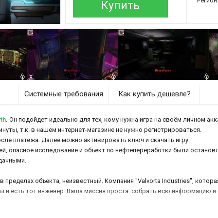
Регион
Купить
Системные требования
Как купить дешевле?
th
.
Он подойдет идеально для тех, кому нужна игра на своём личном акк
инуты, т.к. в нашем интернет-магазине не нужно регистрироваться.
осле платежа. Далее можно активировать ключ и скачать игру.
ей, опасное исследование и объект по нефтепереработки были остановл
дачными.
 пределах объекта, неизвестный. Компания "Valvorta Industries", котор
ы и есть тот инженер. Ваша миссия проста: собрать всю информацию и с