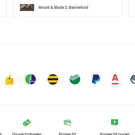
Mount & Blade 2: Bannerlord
м
По-настоящему
Более 20
Более 34 тысяч