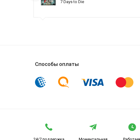
7 Days to Die
ynced /
Способы оплаты
24/7 поддержка
Моментальная
Работае