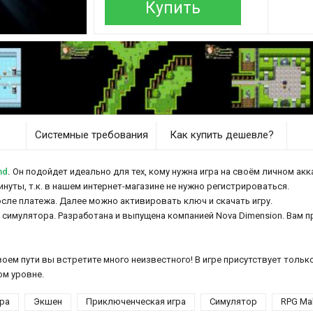
Купить
Системные требования
Как купить дешевле?
nd
.
Он подойдет идеально для тех, кому нужна игра на своём личном акка
нуты, т.к. в нашем интернет-магазине не нужно регистрироваться.
осле платежа. Далее можно активировать ключ и скачать игру.
и симулятора. Разработана и выпущена компанией Nova Dimension. Вам 
воем пути вы встретите много неизвестного! В игре присутствует тольк
ом уровне.
гра
Экшен
Приключенческая игра
Симулятор
RPG Ma