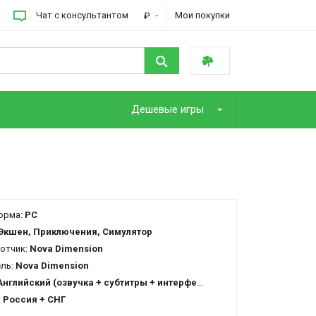
Чат с консультантом
Мои покупки
₽
Дешевые игры
орма:
PC
Экшен, Приключения, Симулятор
отчик:
Nova Dimension
ель:
Nova Dimension
Английский (озвучка + субтитры + интерфейс)
:
Россия + СНГ