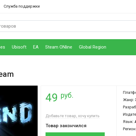
Служба поддержки
mes
Ubisoft
EA
Steam ONline
Global Region
team
Платф
руб.
49
Жанр:
Разраб
Издат
Добавьте товар, хочу купить
Язык:
Товар закончился
Регион