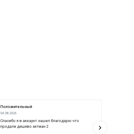
Положительный
Положит
04.08.2026
04.08.2026
Cпасибо я в аккаунт зашел благодарю что
Все отлич
продали дешево хитман 2