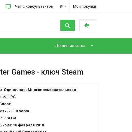
Чат с консультантом
Мои покупки
₽
Дешевые игры
nter Games
- ключ Steam
ы:
Одиночная, Многопользовательская
орма:
PC
Спорт
отчик:
Eurocom
ель:
SEGA
ыхода:
18 февраля 2010