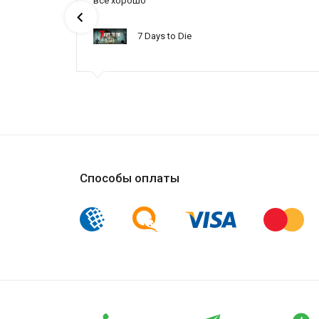
ах была
все хорошо
7 Days to Die
ynced /
Способы оплаты