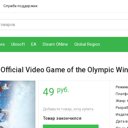
Служба поддержки
mes
Ubisoft
EA
Steam ONline
Global Region
 Official Video Game of the Olympic Wi
Режим
руб.
49
Платф
Жанр:
Разраб
Добавьте товар, хочу купить
Издат
Товар закончился
Дата в