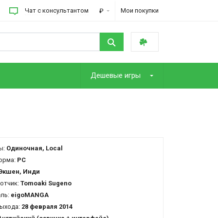
Чат с консультантом
Мои покупки
₽
Дешевые игры
ы:
Одиночная, Local
орма:
PC
Экшен, Инди
отчик:
Tomoaki Sugeno
ель:
eigoMANGA
ыхода:
28 февраля 2014