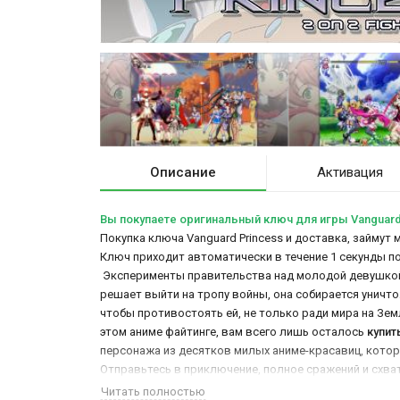
Описание
Активация
Вы покупаете оригинальный ключ для игры Vanguard
Покупка ключа Vanguard Princess и доставка, займут 
Ключ приходит автоматически в течение 1 секунды п
Эксперименты правительства над молодой девушкой 
решает выйти на тропу войны, она собирается уничт
чтобы противостоять ей, не только ради мира на Зем
этом аниме файтинге, вам всего лишь осталось
купит
персонажа из десятков милых аниме-красавиц, кото
Отправьтесь в приключение, полное сражений и схват
Читать полностью