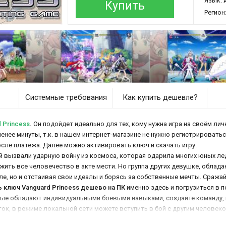
Язык:
Купить
Регион
Системные требования
Как купить дешевле?
 Princess
.
Он подойдет идеально для тех, кому нужна игра на своём лич
менее минуты, т.к. в нашем интернет-магазине не нужно регистрироватьс
осле платежа. Далее можно активировать ключ и скачать игру.
вызвали ударную войну из космоса, которая одарила многих юных лед
ожить все человечество в акте мести. Но группа других девушке, обла
ле, но и отстаивая свои идеалы и борясь за собственные мечты. Сража
ь ключ Vanguard Princess дешево на ПК
именно здесь и погрузиться в 
рые обладают индивидуальными боевыми навыками, создайте команду,
ок, в режиме локальной сети можете вступить в бой с другим человеко