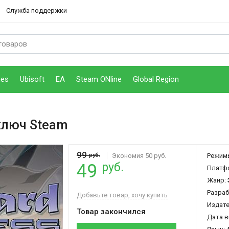
Служба поддержки
mes
Ubisoft
EA
Steam ONline
Global Region
ключ Steam
99
руб.
Экономия 50 руб.
Режим
руб.
49
Платф
Жанр:
Разраб
Добавьте товар, хочу купить
Издат
Товар закончился
Дата в