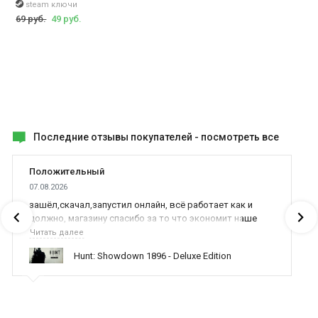
steam ключи
69 руб.
49 руб.
Последние отзывы покупателей -
посмотреть все
Положительный
07.08.2026
зашёл,скачал,запустил онлайн, всё работает как и
должно, магазину спасибо за то что экономит наше
время,нервы и деньги, ребята вы красава оказываете
Читать далее
поддержку населению и походу из всех только вы и
Hunt: Showdown 1896 - Deluxe Edition
оказываете помощь