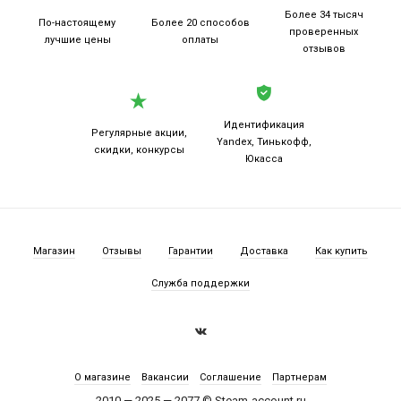
Более 34 тысяч
По-настоящему
Более 20
способов
проверенных
лучшие цены
оплаты
отзывов
Идентификация
Регулярные акции,
Yandex, Тинькофф,
скидки, конкурсы
Юкасса
Магазин
Отзывы
Гарантии
Доставка
Как купить
Служба поддержки
О магазине
Вакансии
Соглашение
Партнерам
2010 — 2025 — 2077 © Steam-account.ru