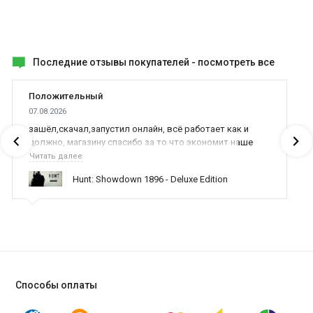
Последние отзывы покупателей -
посмотреть все
Положительный
07.08.2026
зашёл,скачал,запустил онлайн, всё работает как и
должно, магазину спасибо за то что экономит наше
время,нервы и деньги, ребята вы красава оказываете
Читать далее
поддержку населению и походу из всех только вы и
Hunt: Showdown 1896 - Deluxe Edition
оказываете помощь
Способы оплаты