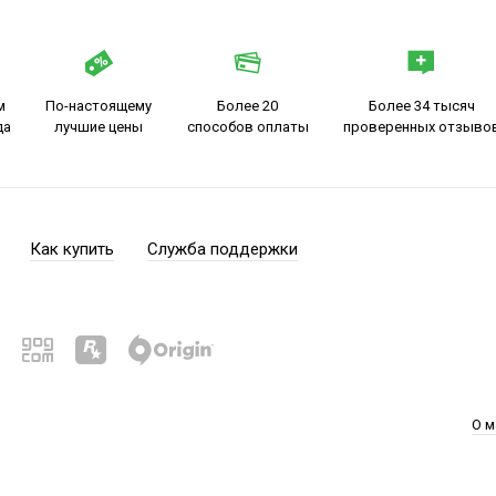
м
По-настоящему
Более 20
Более 34 тысяч
да
лучшие цены
способов оплаты
проверенных отзыво
Как купить
Служба поддержки
О м