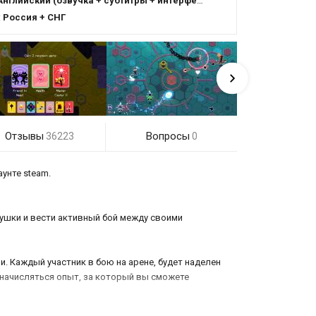
Английский (озвучка + субтитры + интерфейс)
:
Россия + СНГ
Отзывы
Вопросы
36223
0
унте steam.
рушки и вести активный бой между своими
. Каждый участник в бою на арене, будет наделен
 начисляться опыт, за который вы сможете