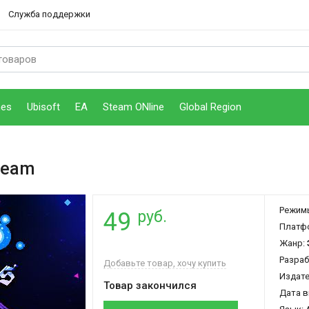
Служба поддержки
mes
Ubisoft
EA
Steam ONline
Global Region
team
Режим
руб.
49
Платф
Жанр:
Разраб
Добавьте товар, хочу купить
Издат
Товар закончился
Дата в