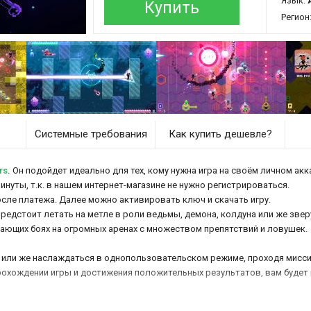
Язык:
Купить
Регион
Системные требования
Как купить дешевле?
rs
.
Он подойдет идеально для тех, кому нужна игра на своём личном акка
инуты, т.к. в нашем интернет-магазине не нужно регистрироваться.
осле платежа. Далее можно активировать ключ и скачать игру.
предстоит летать на метле в роли ведьмы, демона, колдуна или же зве
ающих боях на огромных аренах с множеством препятствий и ловушек.
и или же наслаждаться в однопользовательском режиме, проходя миссии
рохождении игры и достижения положительных результатов, вам будет