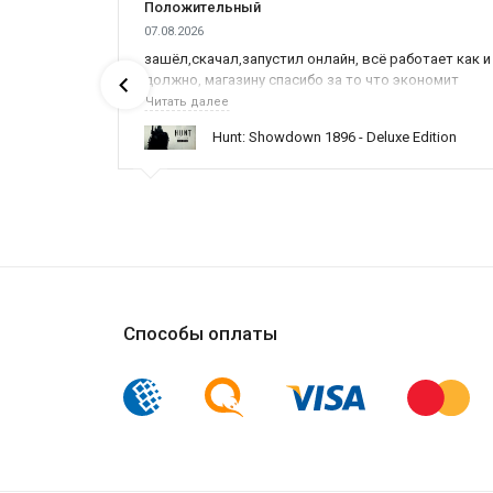
Положительный
07.08.2026
зашёл,скачал,запустил онлайн, всё работает как и
должно, магазину спасибо за то что экономит
наше время,нервы и деньги, ребята вы красава
Читать далее
ние
оказываете поддержку населению и походу из
Hunt: Showdown 1896 - Deluxe Edition
всех только вы и оказываете помощь
Способы оплаты