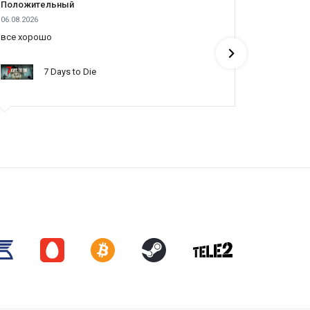
Положительный
Положит
06.08.2026
05.08.2026
все хорошо
все отлич
понять по
7 Days to Die