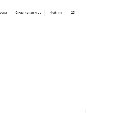
рока
Спортивная игра
Файтинг
2D