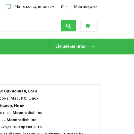
Чат с консультантом
Мои покупки
₽
Дешевые игры
ы:
Одиночная, Local
орма:
Mac, PC, Linux
Экшен, Инди
отчик:
Moonradish Inc.
ель:
Moonradish Inc.
ыхода:
13 апреля 2016