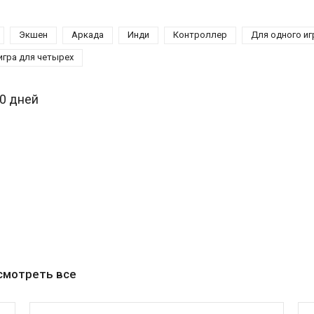
Экшен
Аркада
Инди
Контроллер
Для одного иг
игра для четырех
30 дней
смотреть все