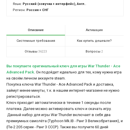
Язык:
Русский (озвучка + интерфейс), Английский (озвучка + интерфейс)
Регион:
Россия + СНГ
Описание
Активация
Системные требования
Как купить дешевле?
Отзывы
Вопросы
36223
2
Вы покупаете оригинальный ключ для игры War Thunder - Ace
Advanced Pack
.
Он подойдет идеально для тех, кому нужна игра
на своём личном аккаунте steam.
Покупка ключа War Thunder - Ace Advanced Pack и доставка,
займут менее минуты, т.к. в нашем интернет-магазине не нужно
регистрироваться.
Ключ приходит автоматически в течение 1 секунды после
платежа. Далее можно активировать ключ и скачать игру.
Данный набор для игры War Thunder включает в себя два
премиумных самолёта (Typhoon Mk.IB - Ранг 3 Великобритания), и
(Пе-2 205 серии - Ранг 3 СССР). Также вы получите 60 дней