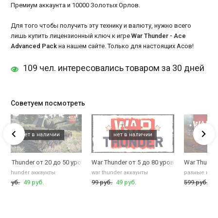
Премиум аккаунта и 10000 Золотых Орлов.
Для того чтобы получить эту технику и валюту, нужно всего
лишь купить лицензионный ключ к игре
War Thunder - Ace
Advanced Pack
на нашем сайте. Только для настоящих Асов!
109 чел. интересовались товаром за 30 дней
Советуем посмотреть
obra (ранг 2, СССР)
дней премиума или самолет P-39 K-1 Airacobra+7 дней премиума
War Thunder от 20 до 50 уровня
War Thunder от 5 до 80 уровня
War Thunde
war thunder аккаунты
war thunder аккаунты
разные клю
99 руб.
49 руб.
99 руб.
49 руб.
599 руб.
59