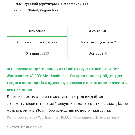
Язык:
Русский (субтитры + интерфейс), Английский (озвучка + субтитры + интерфейс)
Регион:
Global, Region free
Описание
Активация
Системные требования
Как купить дешевле?
Отзывы
Вопросы
36223
0
Вы покупаете оригинальный Steam аккаунт офлайн, c игрой
Warhammer 40,000: Mechanicus II. Он идеально подойдет для
тех, кто хочет пройти одиночную кампанию и не переплачивать
лишних денег.
Логин и пароль от steam аккаунта с игрой выдаётся
автоматически в течение 1 секунды после оплаты заказа. Далее
можно войти в Steam, без ожидания кодов от магазина.
Установите игру Warhammer 40,000: Mechanicus II, после чего
сможете активировать и играть в офлайн режиме.
Читать полностью
Доступ к аккаунту остается у Вас навсегда. Время игры не