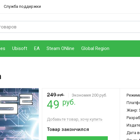
Служба поддержки
mes
Ubisoft
EA
Steam ONline
Global Region
m
249
руб.
Экономия 200 руб.
Режим
руб.
49
Платф
Жанр:
Разраб
Добавьте товар, хочу купить
Издат
Товар закончился
Дата в