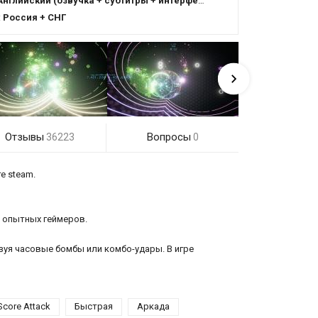
Английский (озвучка + субтитры + интерфейс)
:
Россия + СНГ
Отзывы
Вопросы
36223
0
е steam.
и опытных геймеров.
зуя часовые бомбы или комбо-удары. В игре
Score Attack
Быстрая
Аркада