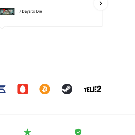
понять по
7 Days to Die