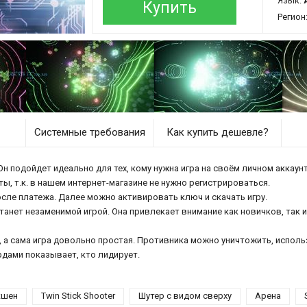
Язык:
Купить
Регион
Системные требования
Как купить дешевле?
н подойдет идеально для тех, кому нужна игра на своём личном аккаунт
ы, т.к. в нашем интернет-магазине не нужно регистрироваться.
осле платежа. Далее можно активировать ключ и скачать игру.
танет незаменимой игрой. Она привлекает внимание как новичков, так 
 а сама игра довольно простая. Противника можно уничтожить, исполь
рдами показывает, кто лидирует.
кшен
Twin Stick Shooter
Шутер с видом сверху
Арена