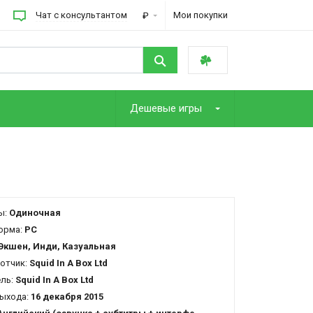
Чат с консультантом
Мои покупки
₽
Дешевые игры
ы:
Одиночная
орма:
PC
Экшен, Инди, Казуальная
отчик:
Squid In A Box Ltd
ель:
Squid In A Box Ltd
ыхода:
16 декабря 2015