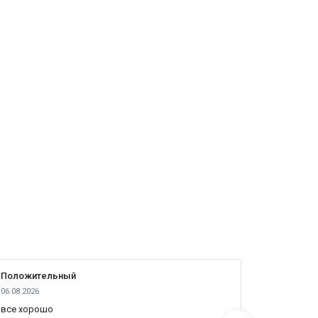
Положительный
Положит
06.08.2026
05.08.2026
все хорошо
все отлич