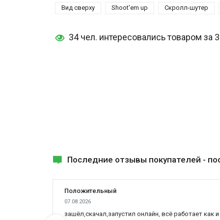
Вид сверху
Shoot'em up
Скролл-шутер
34 чел. интересовались товаром за 
Последние отзывы покупателей -
по
Положительный
07.08.2026
ах была
зашёл,скачал,запустил онлайн, всё работает как и