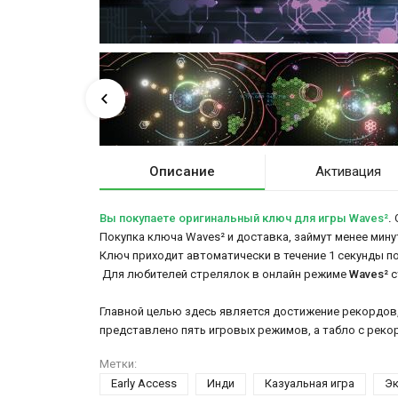
Описание
Активация
Вы покупаете оригинальный ключ для игры Waves²
.
О
Покупка ключа Waves² и доставка, займут менее минут
Ключ приходит автоматически в течение 1 секунды п
Для любителей стрелялок в онлайн режиме
Waves²
с
Главной целью здесь является достижение рекордов,
представлено пять игровых режимов, а табло с реко
Метки:
Early Access
Инди
Казуальная игра
Э