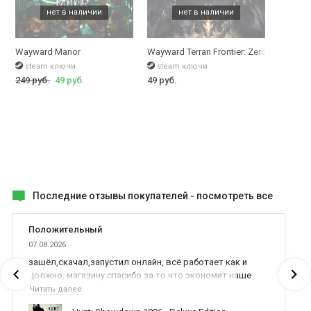
Wayward Manor
Wayward Terran Frontier: Zero Falls
steam ключи
steam ключи
249 руб.
49 руб.
49 руб.
Последние отзывы покупателей -
посмотреть все
Положительный
07.08.2026
зашёл,скачал,запустил онлайн, всё работает как и
должно, магазину спасибо за то что экономит наше
время,нервы и деньги, ребята вы красава оказываете
Читать далее
поддержку населению и походу из всех только вы и