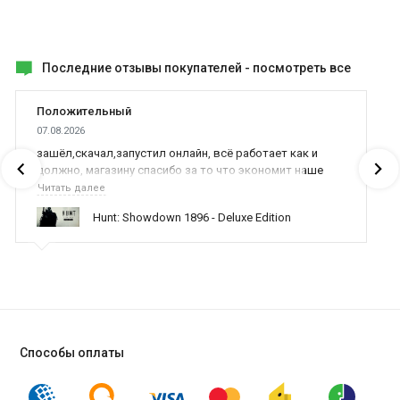
Последние отзывы покупателей -
посмотреть все
Положительный
07.08.2026
зашёл,скачал,запустил онлайн, всё работает как и
должно, магазину спасибо за то что экономит наше
время,нервы и деньги, ребята вы красава оказываете
Читать далее
поддержку населению и походу из всех только вы и
Hunt: Showdown 1896 - Deluxe Edition
оказываете помощь
Способы оплаты