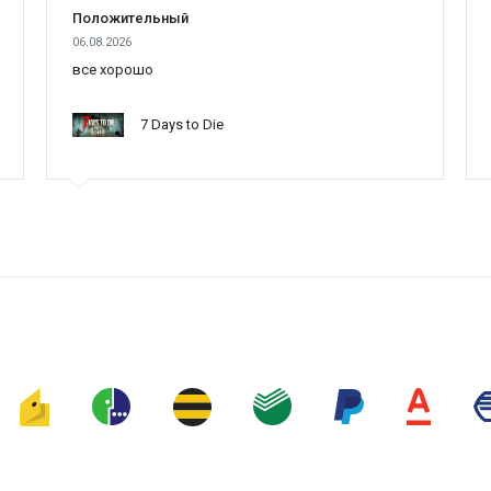
Положительный
06.08.2026
ния с огромными толпами зомби, а улучшенная графика делает бои еще
все хорошо
ации и сюжетные моменты, расширяя мир и историю "World War Z".
7 Days to Die
авляет сетевые режимы соревнований и выживания, где вы можете сра
ру новыми локациями, классами персонажей и зомби, добавляя больше ко
лубиться в мир выживания вместе с друзьями и соратниками.