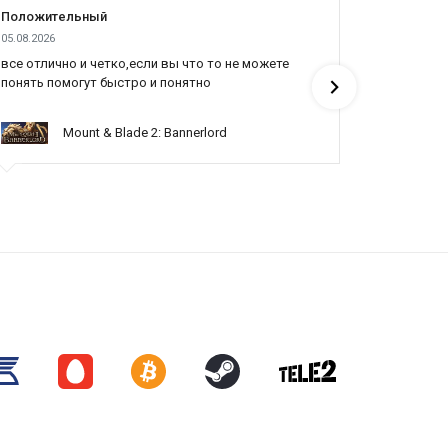
Положительный
Положит
05.08.2026
04.08.2026
 более динамичными и кинематографичными.
все отлично и четко,если вы что то не можете
Все отлич
понять помогут быстро и понятно
Mount & Blade 2: Bannerlord
жаться с другими игроками.
нтента и динамики в зомби-апокалипсис. Это