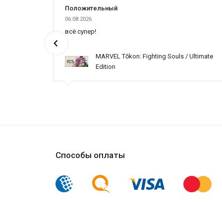
повысить свои шансы на выживание.
Положительный
Интенсивные бои и динамическая графика
:
06.08.2026
"Aftermath" предлагает интенсивные сраже
всё супер!
Новые локации и сюжет
:
Это дополнение включает в себя новые лок
MARVEL Tōkon: Fighting Souls / Ultimate
Сетевые режимы
:
Edition
Помимо совместной кампании, игра предост
"World War Z: Aftermath" обогащает оригинальную иг
отличная возможность для поклонников оригинала уг
Способы оплаты