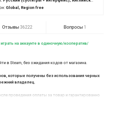
к:
Русский (субтитры + интерфейс), Английский (озвучка + субтитры + интерфейс)
он:
Global, Region free
Отзывы
Вопросы
36222
1
т играть на аккаунте в одиночную/кооператив/
ти в Steam, без ожидания кодов от магазина.
анов, которые получены без использования черных
 прежний владелец.
 после проведения оплаты за товар и гарантированно
 - 4 минуты.
.