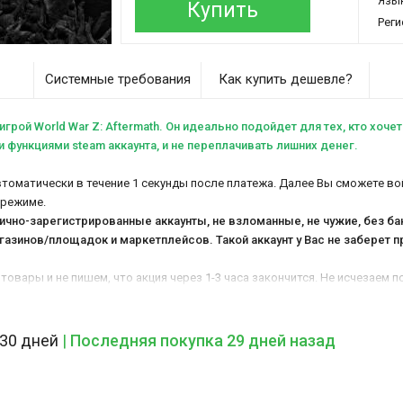
Язы
Купить
Реги
Системные требования
Как купить дешевле?
игрой World War Z: Aftermath. Он идеально подойдет для тех, кто хоче
функциями steam аккаунта, и не переплачивать лишних денег.
втоматически в течение 1 секунды после платежа. Далее Вы сможете вой
 режиме.
лично-зарегистрированные аккаунты, не взломанные, не чужие, без б
газинов/площадок и маркетплейсов
. Такой аккаунт у Вас не заберет
 товары и не пишем, что акция через 1-3 часа закончится. Не исчезаем
я
с 2010 года работы
. Среднее время ответа оператора в нашем магазине
 30 дней
|
Последняя покупка 29 дней назад
 игре DRM защиты)
ые режимы, которые есть в игре: одиночная, кооператив, мультиплеер)