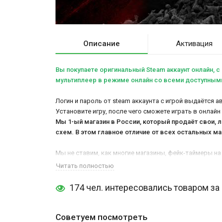
Описание
Активация
Вы покупаете оригинальный Steam аккаунт онлайн, c 
мультиплеер в режиме онлайн со всеми доступными 
Логин и пароль от steam аккаунта с игрой выдаётся а
Установите игру, после чего сможете играть в онлайн
Мы 1-ый магазин в России, который продаёт свои, 
схем. В этом главное отличие от всех остальных
ма
Мы не ставим, как многие магазины, фейк-таймеры на
отвечаем абсолютно всем клиентам, без исключени
Читать полностью
Плюсы онлайн аккаунта World War Z: Aftermath:
174 чел. интересовались товаром за
Нет очереди на скачивание игры
Нет очереди на активацию игры(при наличии в
Можно играть в онлайн режиме
(доступны люб
Советуем посмотреть