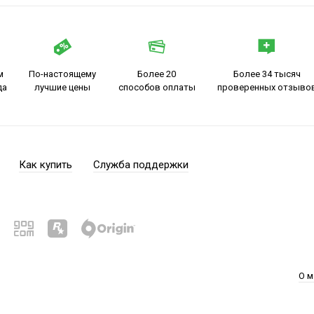
м
По-настоящему
Более 20
Более 34 тысяч
да
лучшие цены
способов оплаты
проверенных отзыво
Как купить
Служба поддержки
О м