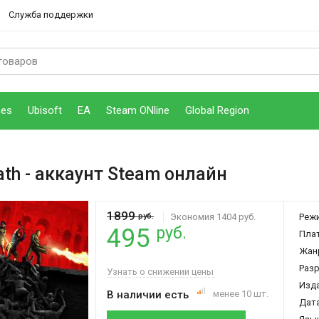
Служба поддержки
mes
Ubisoft
EA
Steam ONline
Global Region
ath
- аккаунт Steam онлайн
1899
руб.
Экономия 1404 руб.
Реж
руб.
495
Пла
Жан
Раз
Узнать о снижении цены
Изд
В наличии есть
менее 10 шт.
Дата