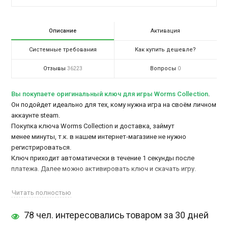
Описание
Активация
Системные требования
Как купить дешевле?
Отзывы
Вопросы
36223
0
Вы покупаете оригинальный ключ для игры Worms Collection
.
Он подойдет идеально для тех, кому нужна игра на своём личном
аккаунте steam.
Покупка ключа Worms Collection и доставка, займут
менее минуты, т.к. в нашем интернет-магазине не нужно
регистрироваться.
Ключ приходит автоматически в течение 1 секунды после
платежа. Далее можно активировать ключ и скачать игру.
А здесь можно
купить аккаунт Worms Collection
Читать полностью
Приключения с воинствующими червяками начинаются и вы
78 чел. интересовались товаром за 30 дней
можете присоединиться к извечной борьбе бесхребетных, вам
лишь нужно купить
Worms Collection
, чтобы побывать на каждой