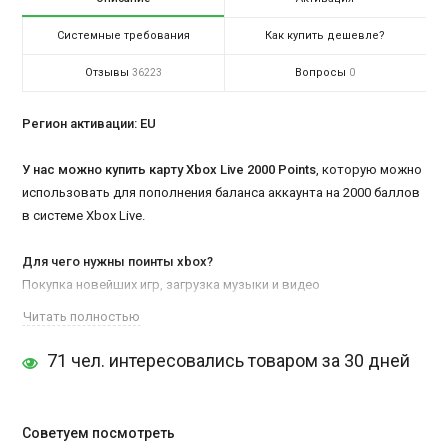
Системные требования
Как купить дешевле?
Отзывы
Вопросы
36223
0
Регион активации: EU
У нас можно купить карту Xbox Live 2000 Points
, которую можно
использовать для пополнения баланса аккаунта на 2000 баллов
в системе Xbox Live.
Для чего нужны поинты xbox?
Покупка новейших игр, загрузка музыки и видео
Оплата подписки для Massive Multiplayer игр
Читать полностью
Новые игровые уровни, карты и разные дополнения(DLC) к
играм
71 чел. интересовались товаром за 30 дней
Xbox Live — глубоко интегрированный в операционную систему
консоли сетевой сервис, открывающий для пользователя
Советуем посмотреть
широкие мультимедиа возможности. В настоящее время это