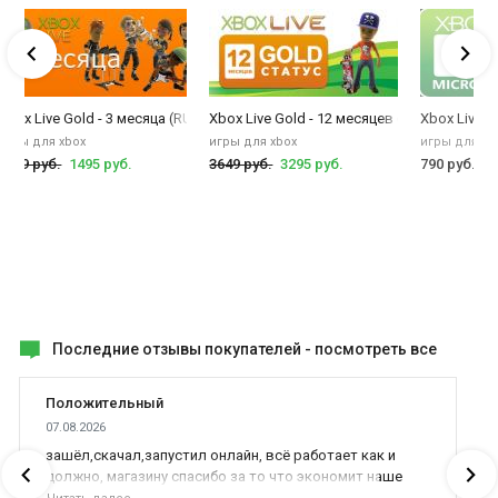
единственный сервис онлайн-игр на консолях, вынуждающий
пользователей производить оплату, чтобы играть сетевые
игры.
Windows Live Messenger позволяет пользователям Xbox Live, PC,
яц. Продление
Xbox Live Gold - 3 месяца (RU)
Xbox Live Gold - 12 месяцев (RU)
Xbox Live R
и Windows Mobile общаться. Это позволяет общаться до 8
игры для xbox
игры для xbox
игры для xb
человек одновременно, во время игр, прослушивания музыки и
1599 руб.
1495 руб.
3649 руб.
3295 руб.
790 руб.
просмотре фильмов.
А здесь можно
купить ключ Xbox Game Pass 3 месяца
Последние отзывы покупателей -
посмотреть все
Положительный
07.08.2026
зашёл,скачал,запустил онлайн, всё работает как и
должно, магазину спасибо за то что экономит наше
время,нервы и деньги, ребята вы красава оказываете