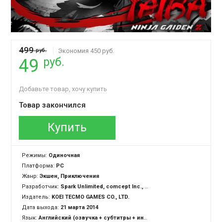
499
руб.
Экономия 450 руб.
руб.
49
Добавьте товар, хочу купить
Товар закончился
Купить
Режимы:
Одиночная
Платформа:
PC
Жанр:
Экшен, Приключения
Разработчик:
Spark Unlimited, comcept Inc., Team NINJA
Издатель:
KOEI TECMO GAMES CO., LTD.
Дата выхода:
21 марта 2014
Язык:
Английский (озвучка + субтитры + интерфейс)