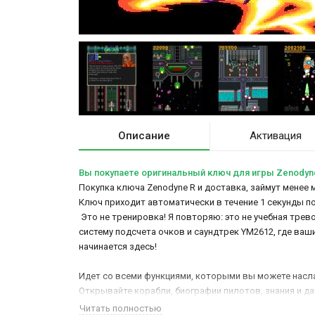
Описание
Активация
Вы покупаете оригинальный ключ для игры Zenodyn
Покупка ключа Zenodyne R и доставка, займут менее м
Ключ приходит автоматически в течение 1 секунды п
Это не тренировка! Я повторяю: это не учебная трев
систему подсчета очков и саундтрек YM2612, где ваш
начинается здесь!
Идет со всеми функциями, которыми вы можете наслад
Открывайте корабли, биографии пилотов, знания и да
Читать полностью