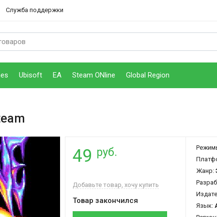
Служба поддержки
mes
Ubisoft
EA
Steam ONline
Global Region
team
Режим
руб.
49
Платф
Жанр:
Разраб
Добавьте товар, хочу купить
Издат
Товар закончился
Язык: