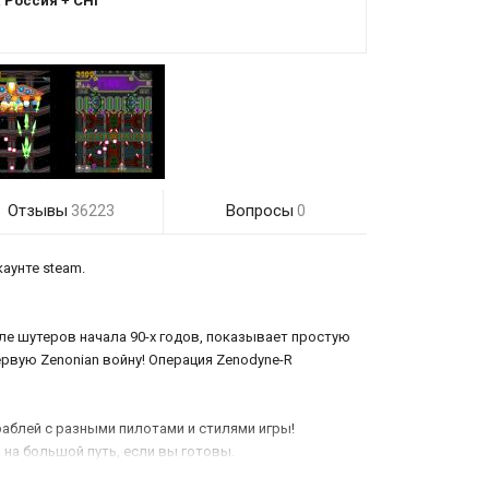
:
Россия + СНГ
Отзывы
Вопросы
36223
0
аунте steam.
ле шутеров начала 90-х годов, показывает простую
рвую Zenonian войну! Операция Zenodyne-R
раблей с разными пилотами и стилями игры!
 на большой путь, если вы готовы.