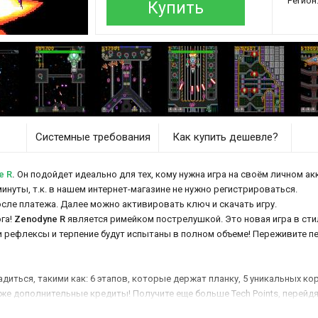
Регион
Купить
Системные требования
Как купить дешевле?
e R
.
Он подойдет идеально для тех, кому нужна игра на своём личном акк
инуты, т.к. в нашем интернет-магазине не нужно регистрироваться.
осле платежа. Далее можно активировать ключ и скачать игру.
ога!
Zenodyne R
является римейком пострелушкой. Это новая игра в сти
и рефлексы и терпение будут испытаны в полном объеме! Переживите пе
иться, такими как: 6 этапов, которые держат планку, 5 уникальных ко
же дополнительные кредиты! Получите еще больше Tech Points, перейдя