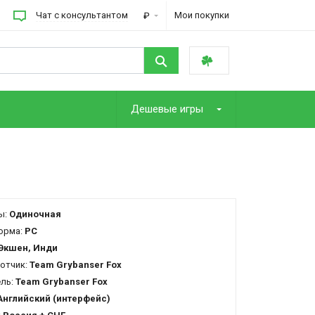
Чат с консультантом
Мои покупки
₽
Дешевые игры
ы:
Одиночная
орма:
PC
Экшен, Инди
отчик:
Team Grybanser Fox
ель:
Team Grybanser Fox
Английский (интерфейс)