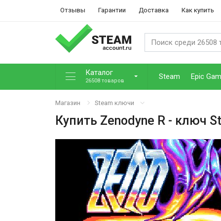
Отзывы
Гарантии
Доставка
Как купить
Каталог
Steam
Epic Ga
26508 товаров
Магазин
Steam ключи
Купить
Zenodyne R
- ключ S