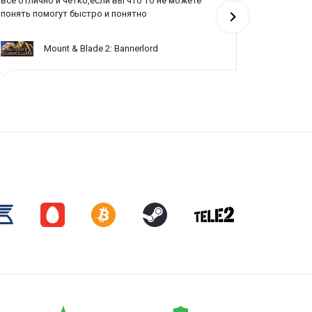
все отлично и четко,если вы что то не можете
Все отлич
понять помогут быстро и понятно
Mount & Blade 2: Bannerlord