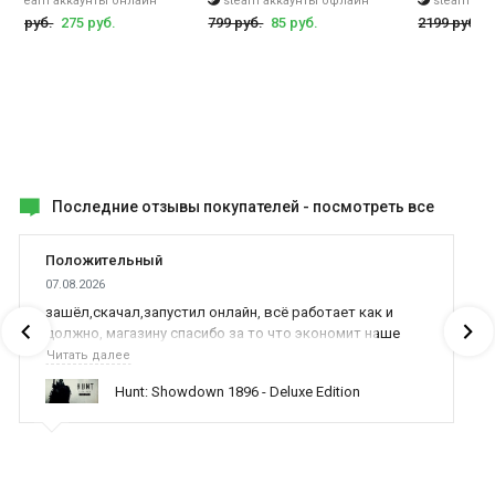
steam аккаунты онлайн
steam аккаунты офлайн
steam ак
инвестировать и адаптировать их к вашим потребностям. Игра
999 руб.
275 руб.
799 руб.
85 руб.
2199 руб.
Zombie City Defense 2 имеет только одиночный режим и полную
поддержку геймпада.
Последние отзывы покупателей -
посмотреть все
Положительный
07.08.2026
зашёл,скачал,запустил онлайн, всё работает как и
должно, магазину спасибо за то что экономит наше
время,нервы и деньги, ребята вы красава оказываете
Читать далее
поддержку населению и походу из всех только вы и
Hunt: Showdown 1896 - Deluxe Edition
оказываете помощь