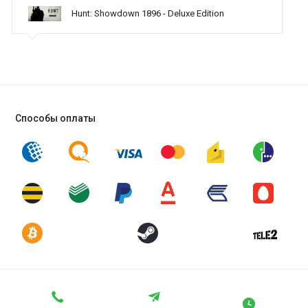
потому что аккаунты продаваемые у нас надежны и
поддержку населению и походу из всех только вы и
Hunt: Showdown 1896 - Deluxe Edition
оказываете помощь
долговечны. Стоит отметить, что ориджин аккаунты
могут быть
с секретным вопросом, который вы устанавливаете для
защиты вашего аккаунта.
Самое главное и ключевое преимущество покупки аккаунта
именно у нас - это низкая цена и приятный сервис. Осмотрите
категорию и выбирайте интересующий вас аккаунт Ориджин!
Способы оплаты
Оплатить в нашем интернет-магазине можно множествами
способов и дальнейшее использование аккаунта не составит
вам больших хлопот. Ведь мы заботимся о комфорте
покупателей и их удовольствии от покупки!