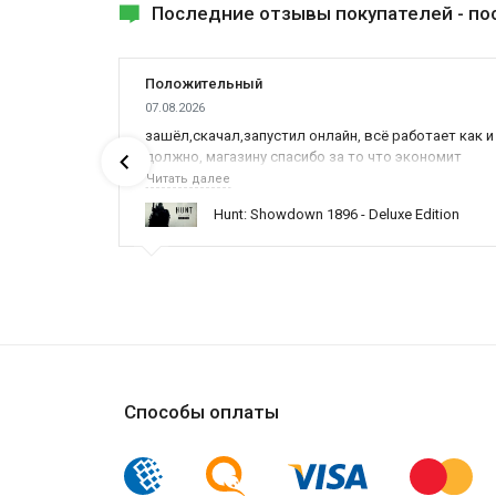
Последние отзывы покупателей -
по
Положительный
07.08.2026
ах была
зашёл,скачал,запустил онлайн, всё работает как и
должно, магазину спасибо за то что экономит
наше время,нервы и деньги, ребята вы красава
Читать далее
оказываете поддержку населению и походу из
ynced /
Hunt: Showdown 1896 - Deluxe Edition
всех только вы и оказываете помощь
Способы оплаты