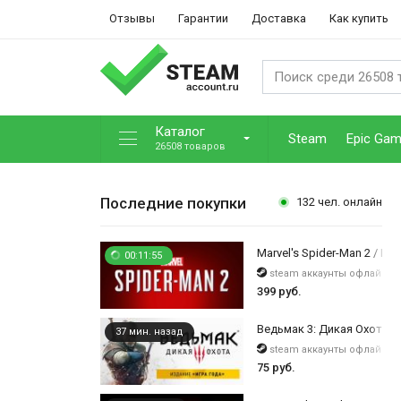
Отзывы
Гарантии
Доставка
Как купить
Каталог
Steam
Epic Ga
26508 товаров
Последние покупки
132
чел. онлайн
Marvel's Spider-Man 2 / Digi
00:11:55
steam аккаунты офлайн
399 руб.
Ведьмак 3: Дикая Охота — 
37 мин. назад
steam аккаунты офлайн
75 руб.