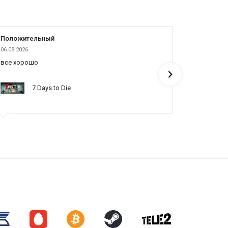
Положительный
Положит
06.08.2026
05.08.2026
все хорошо
все отлич
понять по
7 Days to Die