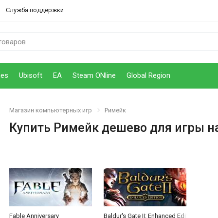
Служба поддержки
mes
Ubisoft
EA
Steam ONline
Global Region
Магазин компьютерных игр
Римейк
Купить Римейк дешево для игры н
tal Deluxe Edition
Полное издание (The Witcher 3: Wild Hunt)
Fable Anniversary
Baldur's Gate II: Enhanced Edition