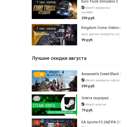
Euro Truck Simulator 2
1 час. назад
steam аккаунты
онлайн
299 руб.
Kingdom Come: Deliveranc
1 час. назад
epic games аккаунты офлай
99 руб.
Лучшие скидки августа
Assassin's Creed Black Flag
1
steam аккаунты офлайн
399 руб.
Элита сюрприз
2
steam ключи
79 руб.
EA Sports FC 26(FIFA 26) /
3