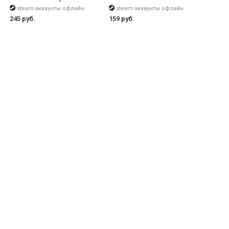
steam аккаунты офлайн
steam аккаунты офлайн
245 руб.
159 руб.
e
н
 Resynced / Deluxe Edition
 Издание Ultimate