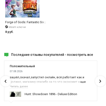
Forge of Gods: Fantastic Six pack
steam ключи
8 руб.
Последние отзывы покупателей -
посмотреть все
Положительный
07.08.2026
зашёл,скачал,запустил онлайн, всё работает как и
должно, магазину спасибо за то что экономит наше
время,нервы и деньги, ребята вы красава оказываете
Читать далее
поддержку населению и походу из всех только вы и
Hunt: Showdown 1896 - Deluxe Edition
оказываете помощь