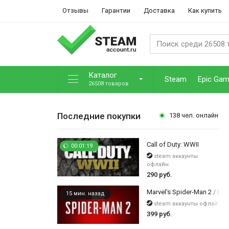
Отзывы
Гарантии
Доставка
Как купить
Каталог
Steam
Epic Ga
26508 товаров
Последние покупки
138
чел. онлайн
Call of Duty: WWII
00:01:19
steam аккаунты
офлайн
290 руб.
Marvel's Spider-Man 2 / Digi
15 мин. назад
steam аккаунты офлайн
399 руб.