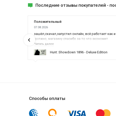
Последние отзывы покупателей -
по
Положительный
07.08.2026
ах была
зашёл,скачал,запустил онлайн, всё работает как и
должно, магазину спасибо за то что экономит
наше время,нервы и деньги, ребята вы красава
Читать далее
оказываете поддержку населению и походу из
ynced /
Hunt: Showdown 1896 - Deluxe Edition
всех только вы и оказываете помощь
Способы оплаты