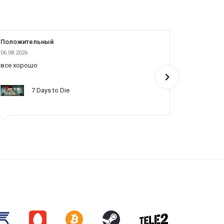
Положительный
Положит
06.08.2026
05.08.2026
все хорошо
все отлич
понять по
7 Days to Die