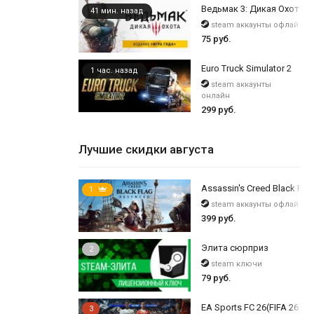
Ведьмак 3: Дикая Охота — 
41 мин. назад
steam аккаунты офлайн
75 руб.
Euro Truck Simulator 2
1 час. назад
steam аккаунты
онлайн
299 руб.
Лучшие скидки августа
Assassin's Creed Black Flag
1
steam аккаунты офлайн
399 руб.
Элита сюрприз
2
steam ключи
79 руб.
EA Sports FC 26(FIFA 26) /
3