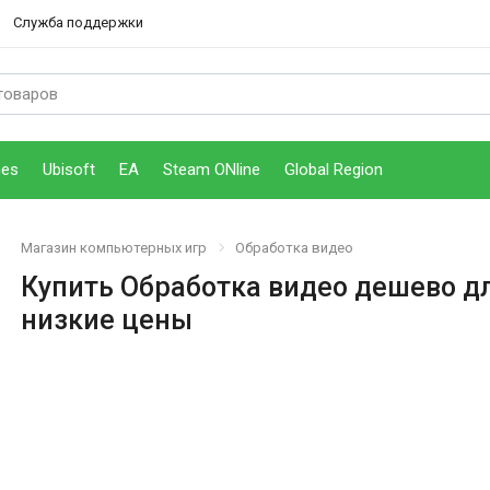
Служба поддержки
mes
Ubisoft
EA
Steam ONline
Global Region
Магазин компьютерных игр
Обработка видео
Купить Обработка видео дешево д
низкие цены
tal Deluxe Edition