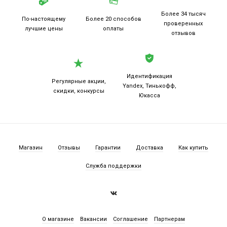
Более 34 тысяч
По-настоящему
Более 20
способов
проверенных
лучшие цены
оплаты
отзывов
Идентификация
Регулярные акции,
Yandex, Тинькофф,
скидки, конкурсы
Юкасса
Магазин
Отзывы
Гарантии
Доставка
Как купить
Служба поддержки
О магазине
Вакансии
Соглашение
Партнерам