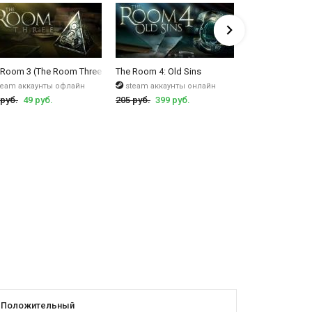
ильно разгадаете загадку, то сможете наблюдать за
 уже становитесь настоящим ассом, достаточно
4: Old Sins)
 Room 3 (The Room Three)
The Room 4: Old Sins
The Elder Scroll
team аккаунты офлайн
steam аккаунты онлайн
steam ключи
 руб.
49 руб.
205 руб.
399 руб.
1999 руб.
699 
Положительный
Положит