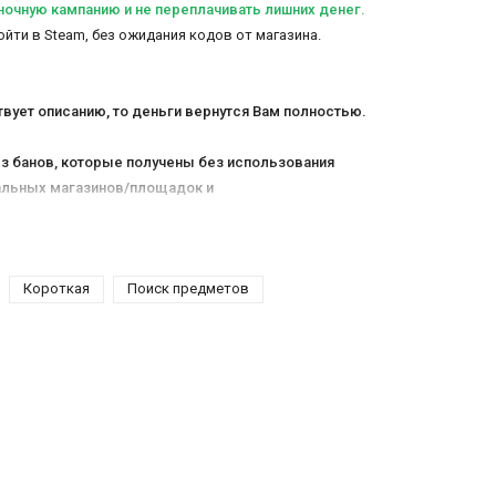
иночную кампанию и не переплачивать лишних денег.
ойти в Steam, без ожидания кодов от магазина.
твует описанию, то деньги вернутся Вам полностью.
ез банов, которые получены без использования
тальны
х магазинов/площадок и
потеряются.
ительных непроверенных программ.
 после проведения оплаты за товар и гарантированно
Короткая
Поиск предметов
нтернете. Среднее время ответа оператора в нашем
дке
"Активация"
.
то необходимо
купить The Room дешево на ПК
прямо в
тоит из загадок и головоломок, которые необходимо
овождением, которое невероятно гармонично