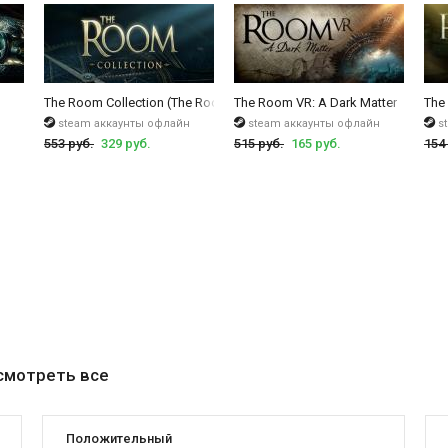
ли интерьера выполнены крайне кропотливо и подробно, а если вы прав
ломки неясны, но стоит немного наловчиться и понять принцип, как вы
нная комната.
The Room Collection (The Room, The Room 2, The Room 3 и The Room 
The Room VR: A Dark Matter
The
steam аккаунты офлайн
steam аккаунты офлайн
s
553 руб.
329 руб.
515 руб.
165 руб.
154
смотреть все
Положительный