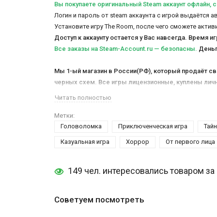
Вы покупаете оригинальный Steam аккаунт офлайн, c
Логин и пароль от steam аккаунта с игрой выдаётся 
Установите игру The Room, после чего сможете актив
Доступ к аккаунту остается у Вас навсегда. Время и
Все заказы на Steam-Account.ru — безопасны.
Деньги
Мы 1-ый магазин в России(РФ), который продаёт св
черных схем. Все игры лицензионные, куплены личн
маркетплейсов.
Такой аккаунт у Вас никто не восст
Читать полностью
Это не временная активация игры и не временный ак
Мы не ставим, как многие магазины, фейк-таймеры на
Метки:
Головоломка
Приключенческая игра
Тай
отвечаем абсолютно всем клиентам, без исключени
магазине - 4 минуты.
Казуальная игра
Хоррор
От первого лица
Особенности пользования товаром и подробная инст
149 чел. интересовались товаром за
The Room
доступна для любой страны мира, в том чи
Если вы цените красивую и оригинальную графику, л
Советуем посмотреть
нашем магазине, тогда вы сможете погрузиться в э
решать, чтобы двигаться дальше. Всего здесь в ме