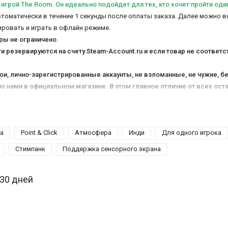
 игрой The Room. Он идеально подойдет для тех, кто хочет пройти од
автоматически в течение 1 секунды после оплаты заказа. Далее можно в
ировать и играть в офлайн режиме.
гры не ограничено.
 резервируются на счету Steam-Account.ru и если товар не соответс
ои, лично-зарегистрированные аккаунты, не взломанные, не чужие, б
о нами в официальном магазине. В этом главное отличие от всех ос
ановит и не заберет себе прежний владец. Ваши сохранения в игре не 
каунт. Не нужно качать никаких не официальных активаторов и дополн
 товары и не пишем, что акция через 1-3 часа закончится. Не исчезаем
на
Point & Click
Атмосфера
Инди
Для одного игрока
я
с 2010 года
работы. Работаем дольше 99,9% магазинов и площадок в и
Стимпанк
Поддержка сенсорного экрана
рукция со всеми возможными ответами на вопросы находятся во вкла
 30 дней
сле для
России и Беларуси
.
юбите головоломки и как следует пораскинуть мозгами, тогда вам прос
ту зловещую и одновременно завораживающую атмосферу. Геймплей сос
ру, начиная от сложности головоломок и заканчивая музыкальным сопр