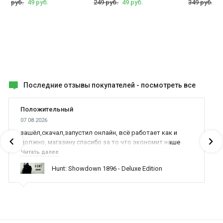
199 руб.
49 руб.
249 руб.
49 руб.
349 руб.
49
Последние отзывы покупателей -
посмотреть все
Положительный
07.08.2026
зашёл,скачал,запустил онлайн, всё работает как и
должно, магазину спасибо за то что экономит наше
время,нервы и деньги, ребята вы красава оказываете
Читать далее
поддержку населению и походу из всех только вы и
Hunt: Showdown 1896 - Deluxe Edition
оказываете помощь