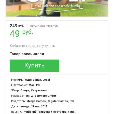
249
руб.
Экономия 200 руб.
руб.
49
Добавьте товар, хочу купить
Товар закончился
Купить
Режимы:
Одиночная, Local
Платформа:
Mac, PC
Жанр:
Спорт, Казуальная
Разработчик:
Z-Software GmbH
Издатель:
Merge Games, Tagstar Games, rokapublish GmbH
Дата выхода:
29 мая 2015
Язык:
Английский (озвучка + субтитры + интерфейс)