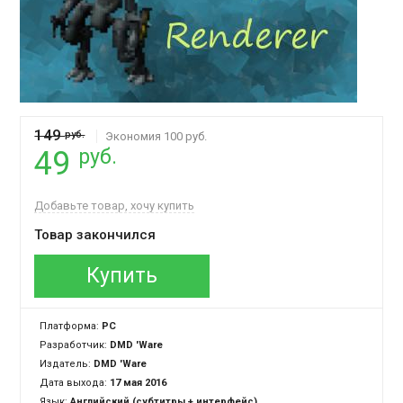
149
руб.
Экономия 100 руб.
руб.
49
Добавьте товар, хочу купить
Товар закончился
Купить
Платформа:
PC
Разработчик:
DMD 'Ware
Издатель:
DMD 'Ware
Дата выхода:
17 мая 2016
Язык:
Английский (субтитры + интерфейс)