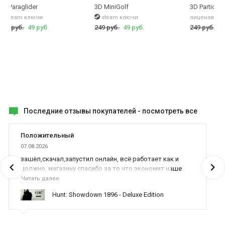
3D Paraglider
3D MiniGolf
3D Particle
steam ключи
steam ключи
лицензионн
199 руб.
49 руб.
249 руб.
49 руб.
249 руб.
49
Последние отзывы покупателей -
посмотреть все
Положительный
07.08.2026
зашёл,скачал,запустил онлайн, всё работает как и
должно, магазину спасибо за то что экономит наше
время,нервы и деньги, ребята вы красава оказываете
Читать далее
поддержку населению и походу из всех только вы и
Hunt: Showdown 1896 - Deluxe Edition
оказываете помощь